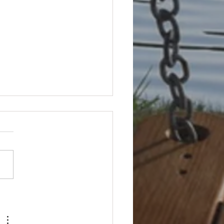
ust-Pack Items for Your
West RV Adventure