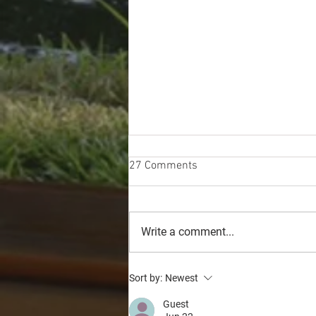
27 Comments
Write a comment...
What Are The Best Ways to
Sort by:
Newest
Reserve RV Sites in Key West?
Guest