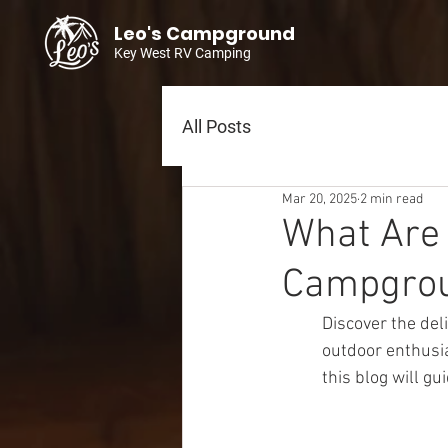
Leo's Campground
Key West RV Camping
All Posts
Mar 20, 2025
2 min read
What Are 
Campgro
Discover the del
outdoor enthusias
this blog will g