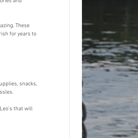
ories and 
azing. These 
sh for years to 
pplies, snacks, 
ssles.
eo’s that will 