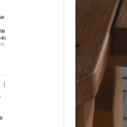
ớt 
tải 
hấy 
 dễ…
 
 
i 