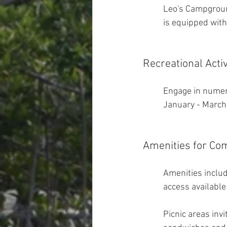
Leo's Campground
is equipped with
Recreational Activ
Engage in numero
January - March.
Amenities for Co
Amenities include
access available
Picnic areas invi