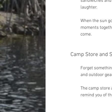
sandwiches and g
laughter.
When the sun goe
moments together
come.
Camp Store and S
Forget somethin
and outdoor gear
The camp store a
remind you of th