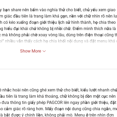
Chess
y bạn share nên bấm vào nghía thử cho biết, chủ yếu xem giao 
m giác đầu tiên là trang làm khá gọn, nền với chữ nhìn rõ nên lư
 có kéo xuống đoạn giới thiệu lịch sử hình thành, họ chia theo 
g hiểu đại khái chứ không bị nhồi chữ. Điểm mình thích nữa là 
 mà không phải chờ xoay vòng lâu, dùng trên điện thoại cũng t
i” nhiều vẫn thấy cách họ chia khối nội dung và đặt menu khá
Show More
è nhắc hoài nên cũng ghé xem thử cho biết, kiểu lướt nhanh chứ
ầu tiên là trang làm khá thoáng, chữ không bị dồn một cục nên 
 đưa thông tin giấy phép PAGCOR lên ngay phần giới thiệu, đặt
tạo cảm giác rõ ràng hơn. Mấy đoạn nội dung cũng chia ngắn, mỗ
là bắt được ý chính liền, không phải mò. Menu ở trên nhìn đơn 