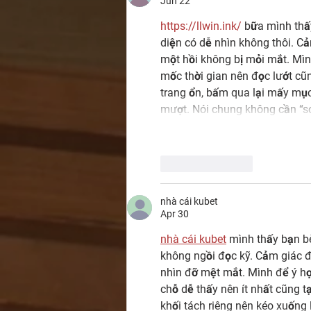
Jun 22
https://llwin.ink/
 bữa mình thấ
diện có dễ nhìn không thôi. Cả
một hồi không bị mỏi mắt. Mình
mốc thời gian nên đọc lướt cũn
trang ổn, bấm qua lại mấy mục
mượt. Nói chung không cần “so
Like
Reply
nhà cái kubet
Apr 30
nhà cái kubet
 mình thấy bạn b
không ngồi đọc kỹ. Cảm giác đ
nhìn đỡ mệt mắt. Mình để ý họ
chỗ dễ thấy nên ít nhất cũng 
khối tách riêng nên kéo xuống 