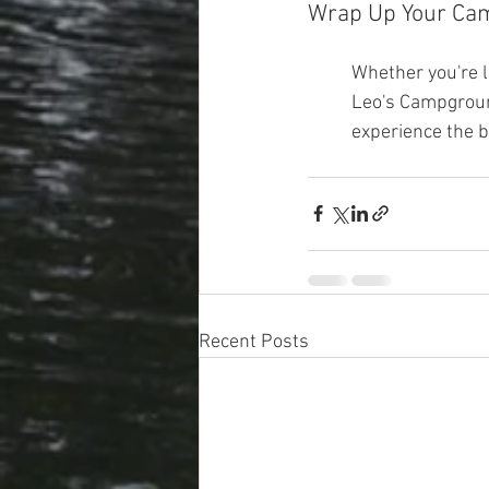
Wrap Up Your Ca
Whether you're l
Leo's Campground
experience the 
Recent Posts