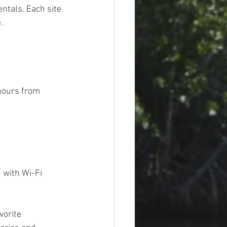
ntals. Each site 
.
hours from 
 with Wi-Fi 
vorite 