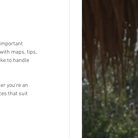
 important 
with maps, tips, 
ike to handle 
er you're an 
es that suit 